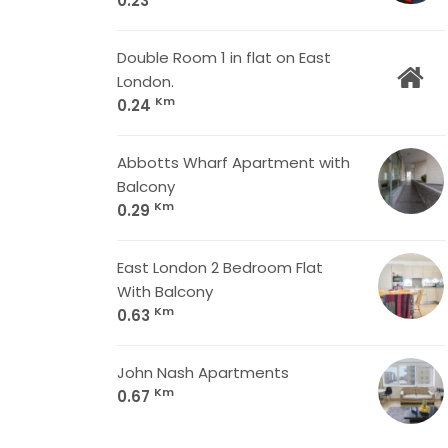
0.23
Double Room 1 in flat on East
London.
Km
0.24
Abbotts Wharf Apartment with
Balcony
Km
0.29
East London 2 Bedroom Flat
With Balcony
Km
0.63
John Nash Apartments
Km
0.67