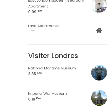
East London Modern 1 Bedroom
Apartment
Km
0.99
Lova Apartments
Km
1
Visiter Londres
National Maritime Museum
Km
3.85
Imperial War Museum
Km
6.18