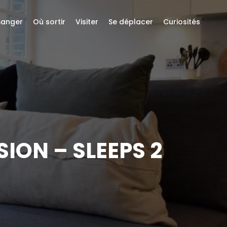
anger
Où sortir
Visiter
Se déplacer
Curiosités
ON – SLEEPS 2