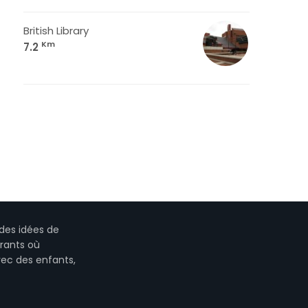
British Library
Km
7.2
des idées de
urants où
vec des enfants,