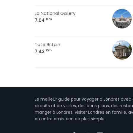
La National Gallery
Km
7.04
Tate Britain
Km
7.43
Le meilleur guide pour voyager à Londres avec 
circuits et de visites, des bons plans, des resta
manger à Londres. Visiter Londres en famille, a
ou entre amis, rien de plus simple.