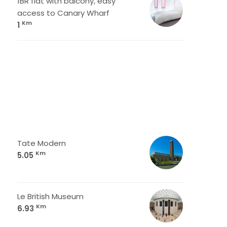
1BR flat with balcony, easy
access to Canary Wharf
Km
1
Tate Modern
Km
5.05
Le British Museum
Km
6.93