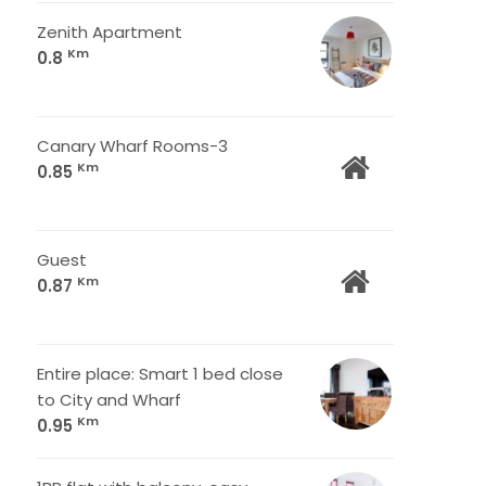
Zenith Apartment
Km
0.8
Canary Wharf Rooms-3
Km
0.85
Guest
Km
0.87
Entire place: Smart 1 bed close
to City and Wharf
Km
0.95