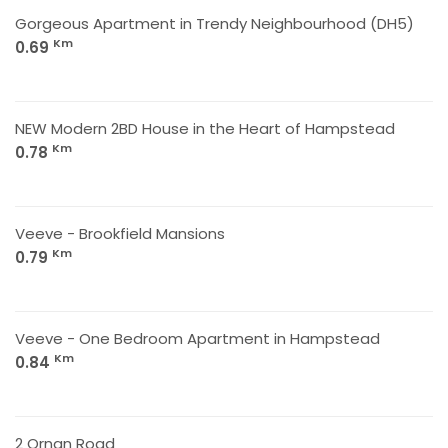
Gorgeous Apartment in Trendy Neighbourhood (DH5)
Km
0.69
NEW Modern 2BD House in the Heart of Hampstead
Km
0.78
Veeve - Brookfield Mansions
Km
0.79
Veeve - One Bedroom Apartment in Hampstead
Km
0.84
2 Ornan Road