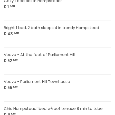
Cozy 1 bed flat in Hampstead!
Km
0.1
Bright 1 bed, 2 bath sleeps 4 in trendy Hampstead
Km
0.48
Veeve - At the foot of Parliament Hill
Km
0.52
Veeve - Parliament Hill Townhouse
Km
0.55
Chic Hampstead 1bed w/roof terrace 8 min to tube
Km
0.6