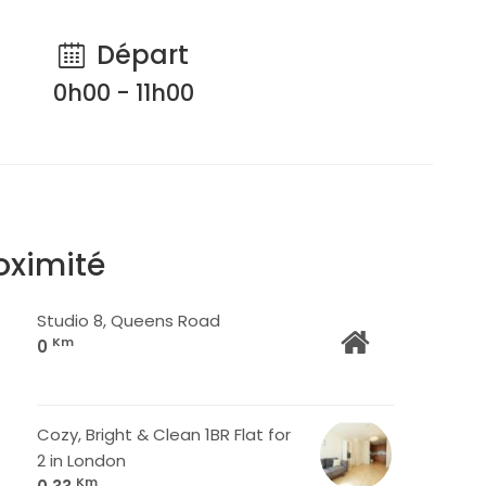
Départ
0h00 - 11h00
oximité
Studio 8, Queens Road
Km
0
Cozy, Bright & Clean 1BR Flat for
2 in London
Km