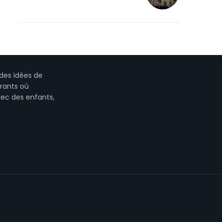
des idées de
urants où
vec des enfants,