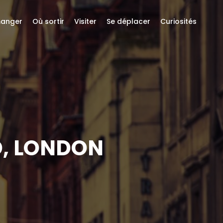
anger
Où sortir
Visiter
Se déplacer
Curiosités
D, LONDON