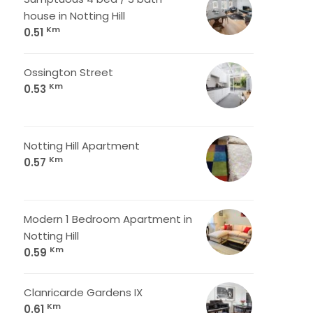
house in Notting Hill
Km
0.51
Ossington Street
Km
0.53
Notting Hill Apartment
Km
0.57
Modern 1 Bedroom Apartment in
Notting Hill
Km
0.59
Clanricarde Gardens IX
Km
0.61