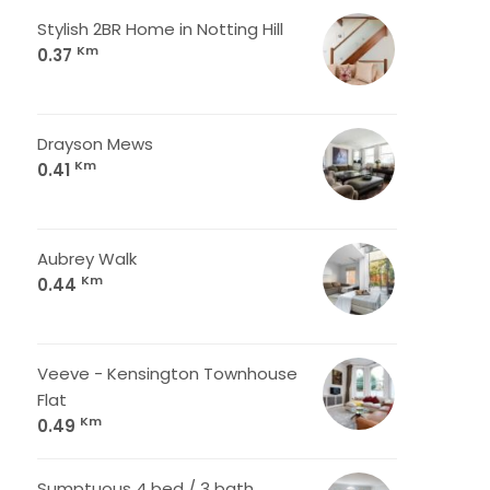
Stylish 2BR Home in Notting Hill
Km
0.37
Drayson Mews
Km
0.41
Aubrey Walk
Km
0.44
Veeve - Kensington Townhouse
Flat
Km
0.49
Sumptuous 4 bed / 3 bath