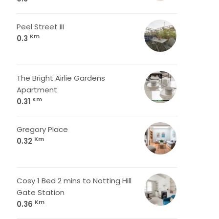
Peel Street III
Km
0.3
The Bright Airlie Gardens
Apartment
Km
0.31
Gregory Place
Km
0.32
Cosy 1 Bed 2 mins to Notting Hill
Gate Station
Km
0.36