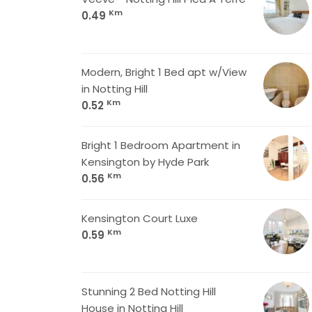
Km
0.49
Modern, Bright 1 Bed apt w/View
in Notting Hill
Km
0.52
Bright 1 Bedroom Apartment in
Kensington by Hyde Park
Km
0.56
Kensington Court Luxe
Km
0.59
Stunning 2 Bed Notting Hill
House in Notting Hill