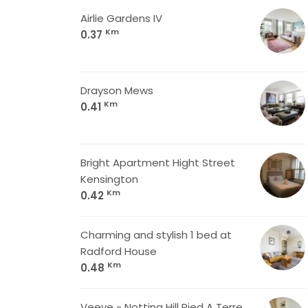
Airlie Gardens IV
Km
0.37
Drayson Mews
Km
0.41
Bright Apartment Hight Street
Kensington
Km
0.42
Charming and stylish 1 bed at
Radford House
Km
0.48
Veeve - Notting Hill Pied A Terre