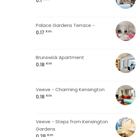
0.1
Palace Gardens Terrace -
Km
0.17
Brunswick Apartment
Km
0.18
Veeve - Charming Kensington
Km
0.18
Veeve - Steps from Kensington
Gardens
Km
0.28