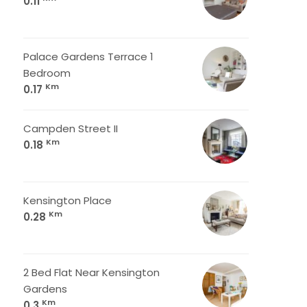
0.11
Palace Gardens Terrace 1
Bedroom
Km
0.17
Campden Street II
Km
0.18
Kensington Place
Km
0.28
2 Bed Flat Near Kensington
Gardens
Km
0.3