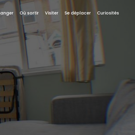
anger
Où sortir
Visiter
Se déplacer
Curiosités