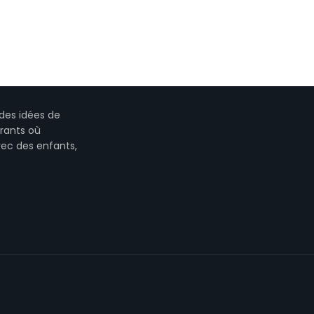
des idées de
urants où
vec des enfants,