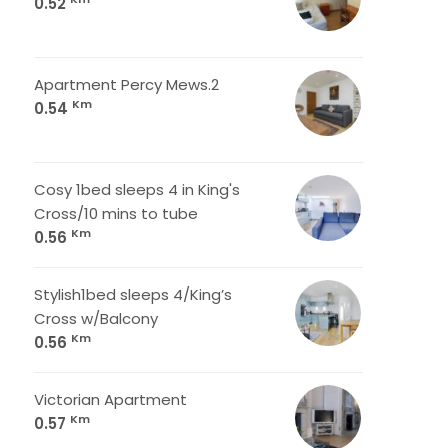
0.52
Apartment Percy Mews.2
Km
0.54
Cosy 1bed sleeps 4 in King's
Cross/10 mins to tube
Km
0.56
Stylish1bed sleeps 4/King’s
Cross w/Balcony
Km
0.56
Victorian Apartment
Km
0.57