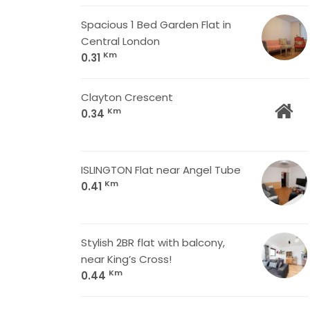
Spacious 1 Bed Garden Flat in
Central London
Km
0.31
Clayton Crescent
Km
0.34
ISLINGTON Flat near Angel Tube
Km
0.41
Stylish 2BR flat with balcony,
near King’s Cross!
Km
0.44