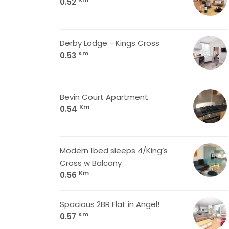
0.52
Derby Lodge - Kings Cross
Km
0.53
Bevin Court Apartment
Km
0.54
Modern 1bed sleeps 4/King’s
Cross w Balcony
Km
0.56
Spacious 2BR Flat in Angel!
Km
0.57