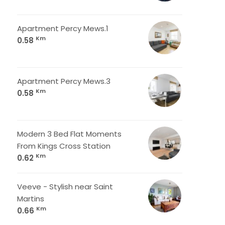
Apartment Percy Mews.1
Km
0.58
Apartment Percy Mews.3
Km
0.58
Modern 3 Bed Flat Moments
From Kings Cross Station
Km
0.62
Veeve - Stylish near Saint
Martins
Km
0.66