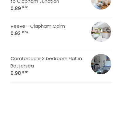
to Clapham Junction
Km
0.89
Veeve - Clapham Calm
Km
0.93
Comfortable 3 bedroom Flat in
Battersea
Km
0.98