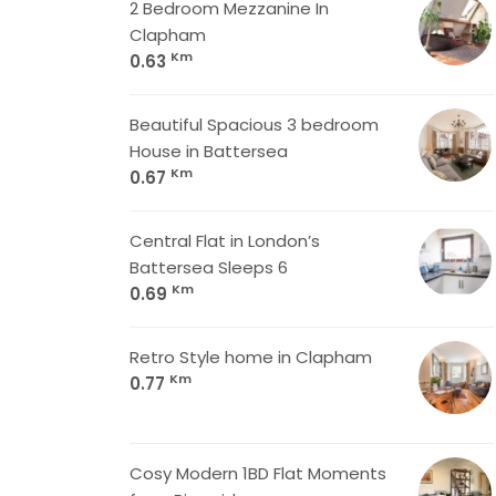
2 Bedroom Mezzanine In
Clapham
Km
0.63
Beautiful Spacious 3 bedroom
House in Battersea
Km
0.67
Central Flat in London’s
Battersea Sleeps 6
Km
0.69
Retro Style home in Clapham
Km
0.77
Cosy Modern 1BD Flat Moments