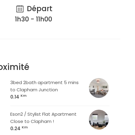
Départ
1h30 - 11h00
oximité
3bed 2bath apartment 5 mins
to Clapham Junction
Km
0.14
Eson2 / Stylist Flat Apartment
Close to Clapham !
Km
0.24