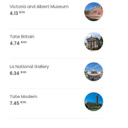
Victoria and Albert Museum
Km
4.13
Tate Britain
Km
4.74
La National Gallery
Km
6.34
Tate Modern
Km
7.45