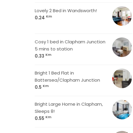
Lovely 2 Bed in Wandsworth!
Km
0.24
Cosy 1 bed in Clapham Junction
5 mins to station
Km
0.33
Bright 1 Bed Flat in
Battersea/Clapham Junction
Km
0.5
Bright Large Home in Clapham,
Sleeps 8!
Km
0.55