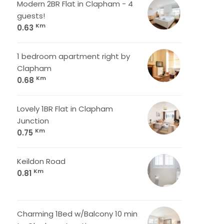
Modern 2BR Flat in Clapham - 4
guests!
Km
0.63
1 bedroom apartment right by
Clapham
Km
0.68
Lovely 1BR Flat in Clapham
Junction
Km
0.75
Keildon Road
Km
0.81
Charming 1Bed w/Balcony 10 min