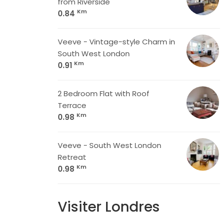
from Riverside
Km
0.84
Veeve - Vintage-style Charm in
South West London
Km
0.91
2 Bedroom Flat with Roof
Terrace
Km
0.98
Veeve - South West London
Retreat
Km
0.98
Visiter Londres