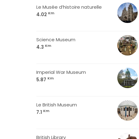
Le Musée d’histoire naturelle
Km
4.02
Science Museum
Km
4.3
Imperial War Museum
Km
5.87
Le British Museum
Km
7.1
British Library