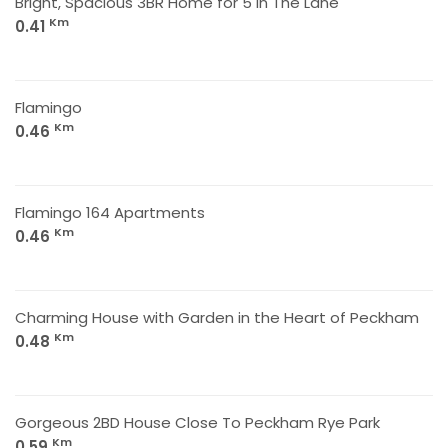
Bright, Spacious 3BR Home for 5 in The Lane
Km
0.41
Flamingo
Km
0.46
Flamingo 164 Apartments
Km
0.46
Charming House with Garden in the Heart of Peckham
Km
0.48
Gorgeous 2BD House Close To Peckham Rye Park
Km
0.59