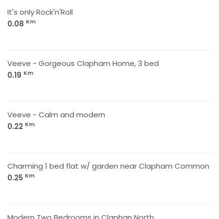
It's only Rock'n'Roll
Km
0.08
Veeve - Gorgeous Clapham Home, 3 bed
Km
0.19
Veeve - Calm and modern
Km
0.22
Charming 1 bed flat w/ garden near Clapham Common
Km
0.25
Modern Two Bedrooms in Claphan North