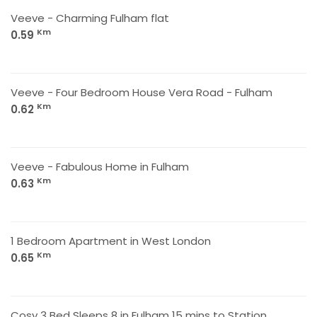
Veeve - Charming Fulham flat
Km
0.59
Veeve - Four Bedroom House Vera Road - Fulham
Km
0.62
Veeve - Fabulous Home in Fulham
Km
0.63
1 Bedroom Apartment in West London
Km
0.65
Cosy 3 Bed Sleeps 8 in Fulham 15 mins to Station