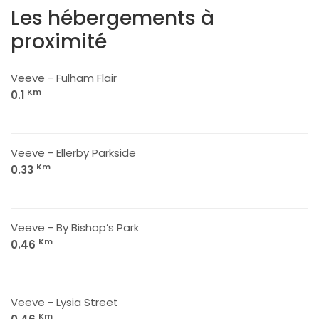
Les hébergements à
proximité
Veeve - Fulham Flair
Km
0.1
Veeve - Ellerby Parkside
Km
0.33
Veeve - By Bishop’s Park
Km
0.46
Veeve - Lysia Street
Km