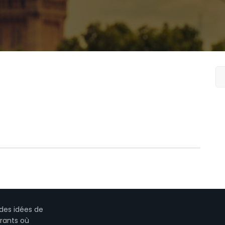
des idées de
urants où