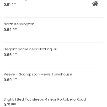
Km
0.61
North Kensington
Km
0.62
Elegant home near Notting Hill
Km
0.66
Veeve - Scampston Mews Townhouse
Km
0.69
Bright 1 Bed Flat sleeps 4 near Portobello Road
Km
0.71