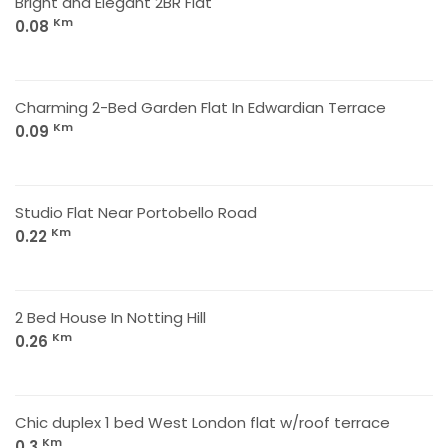
Bright and Elegant 2BR Flat
Km
0.08
Charming 2-Bed Garden Flat In Edwardian Terrace
Km
0.09
Studio Flat Near Portobello Road
Km
0.22
2 Bed House In Notting Hill
Km
0.26
Chic duplex 1 bed West London flat w/roof terrace
Km
0.3