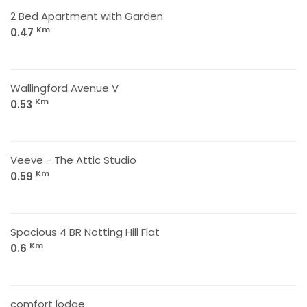
2 Bed Apartment with Garden
Km
0.47
Wallingford Avenue V
Km
0.53
Veeve - The Attic Studio
Km
0.59
Spacious 4 BR Notting Hill Flat
Km
0.6
comfort lodge