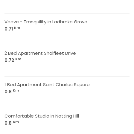
Veeve - Tranquility in Ladbroke Grove
Km
0.71
2 Bed Apartment Shalfleet Drive
Km
0.72
1 Bed Apartment Saint Charles Square
Km
0.8
Comfortable Studio in Notting Hill
Km
0.8