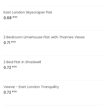
East London Skyscraper Flat
Km
0.68
2 Bedroom Limehouse Flat with Thames Views
Km
0.71
2 Bed Flat in Shadwell
Km
0.72
Veeve - East London Tranquility
Km
0.72