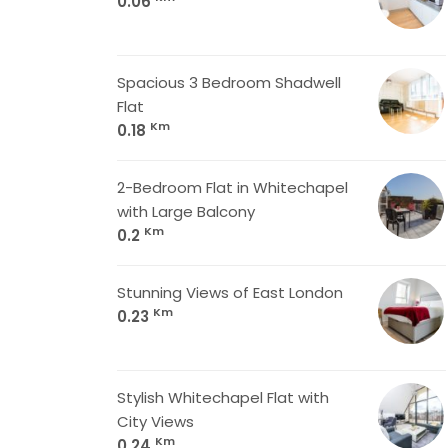
0.06
Spacious 3 Bedroom Shadwell
Flat
Km
0.18
2-Bedroom Flat in Whitechapel
with Large Balcony
Km
0.2
Stunning Views of East London
Km
0.23
Stylish Whitechapel Flat with
City Views
Km
0.24