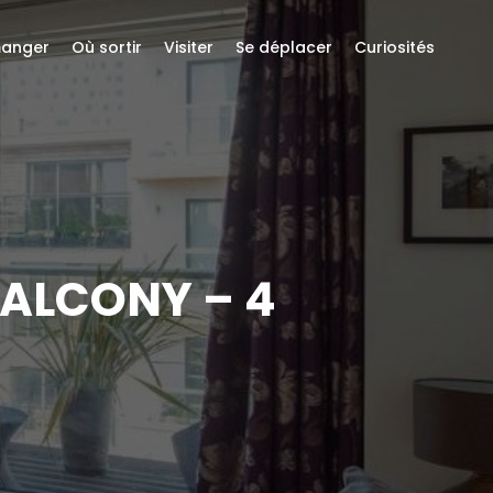
anger
Où sortir
Visiter
Se déplacer
Curiosités
BALCONY – 4