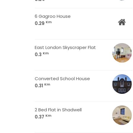
6 Gagroo House
Km
0.29
East London Skyscraper Flat
Km
0.3
Converted School House
Km
0.31
2 Bed Flat in Shadwell
Km
0.37