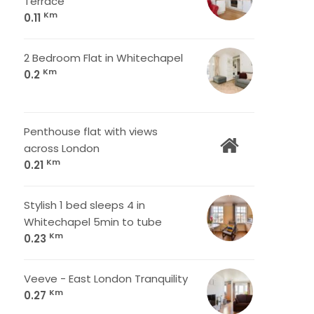
Terrace
Km
0.11
2 Bedroom Flat in Whitechapel
Km
0.2
Penthouse flat with views
across London
Km
0.21
Stylish 1 bed sleeps 4 in
Whitechapel 5min to tube
Km
0.23
Veeve - East London Tranquility
Km
0.27