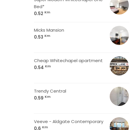
Bed*
Km
0.52
Micks Mansion
Km
0.53
Cheap Whitechapel apartment
Km
0.54
Trendy Central
Km
0.59
Veeve - Aldgate Contemporary
Km
0.6