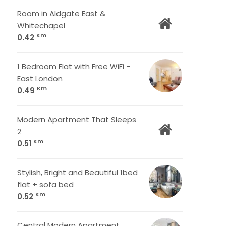
Room in Aldgate East &
Whitechapel
Km
0.42
1 Bedroom Flat with Free WiFi -
East London
Km
0.49
Modern Apartment That Sleeps
2
Km
0.51
Stylish, Bright and Beautiful 1bed
flat + sofa bed
Km
0.52
Central Modern Apartment