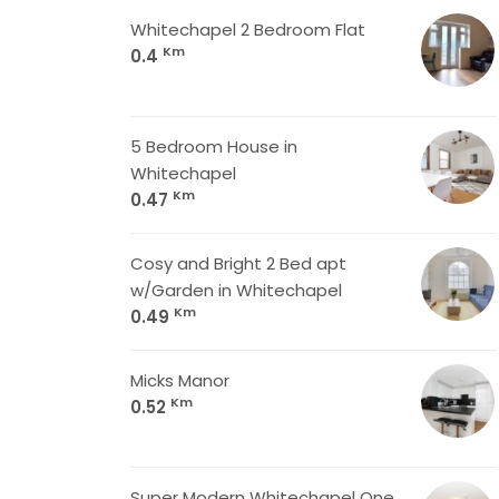
Whitechapel 2 Bedroom Flat
Km
0.4
5 Bedroom House in
Whitechapel
Km
0.47
Cosy and Bright 2 Bed apt
w/Garden in Whitechapel
Km
0.49
Micks Manor
Km
0.52
Super Modern Whitechapel One