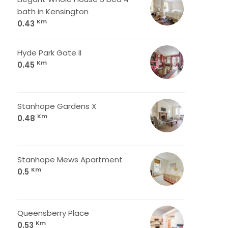
bath in Kensington
Km
0.43
Hyde Park Gate II
Km
0.45
Stanhope Gardens X
Km
0.48
Stanhope Mews Apartment
Km
0.5
Queensberry Place
Km
0.53