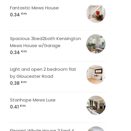
Fantastic Mews House
Km
0.34
Spacious 3bed2bath Kensington
Mews House w/Garage
Km
0.34
Light and open 2 bedroom flat
by Gloucester Road
Km
0.38
Stanhope Mews Luxe
Km
0.41
Elegant Whole House 3 bed 4