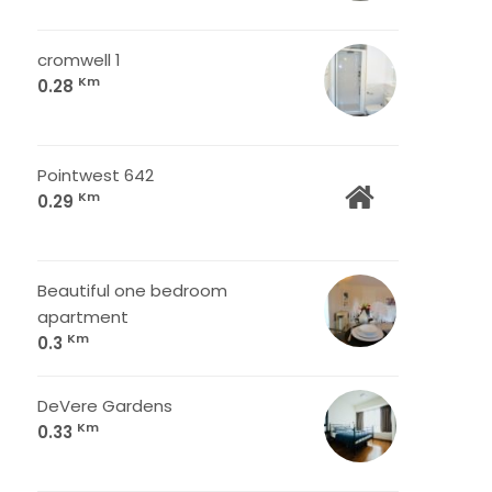
cromwell 1
Km
0.28
Pointwest 642
Km
0.29
Beautiful one bedroom
apartment
Km
0.3
DeVere Gardens
Km
0.33