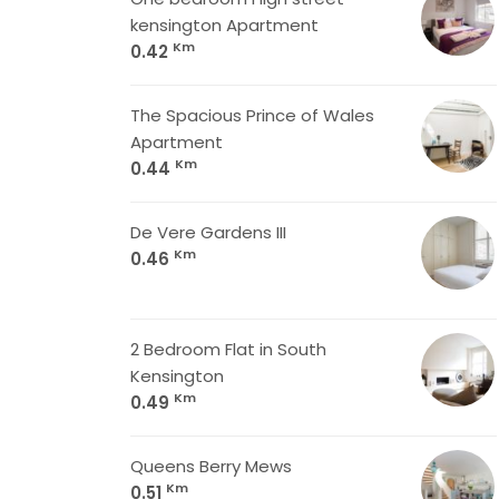
kensington Apartment
Km
0.42
The Spacious Prince of Wales
Apartment
Km
0.44
De Vere Gardens III
Km
0.46
2 Bedroom Flat in South
Kensington
Km
0.49
Queens Berry Mews
Km
0.51