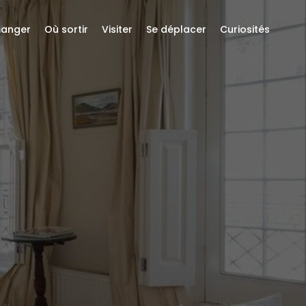
anger
Où sortir
Visiter
Se déplacer
Curiosités