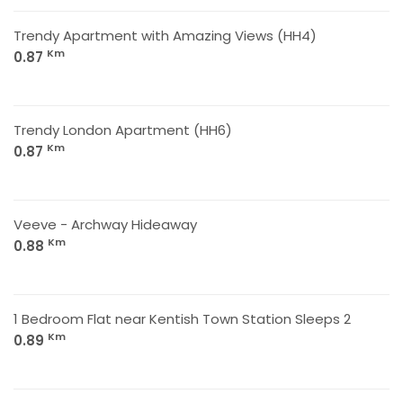
Trendy Apartment with Amazing Views (HH4)
Km
0.87
Trendy London Apartment (HH6)
Km
0.87
Veeve - Archway Hideaway
Km
0.88
1 Bedroom Flat near Kentish Town Station Sleeps 2
Km
0.89