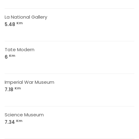
La National Gallery
Km
5.48
Tate Modern
Km
6
Imperial War Museum
Km
7.18
Science Museum
Km
7.34