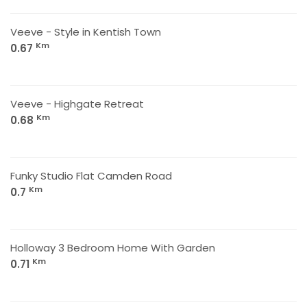
Veeve - Style in Kentish Town
Km
0.67
Veeve - Highgate Retreat
Km
0.68
Funky Studio Flat Camden Road
Km
0.7
Holloway 3 Bedroom Home With Garden
Km
0.71