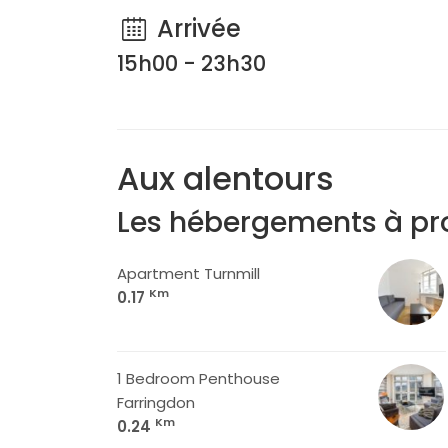
Arrivée
15h00 - 23h30
Aux alentours
Les hébergements à pr
Apartment Turnmill
Km
0.17
1 Bedroom Penthouse
Farringdon
Km
0.24