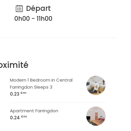
Départ
0h00 - 11h00
oximité
Modern 1 Bedroom in Central
Farringdon Sleeps 3
Km
0.23
Apartment Farringdon
Km
0.24