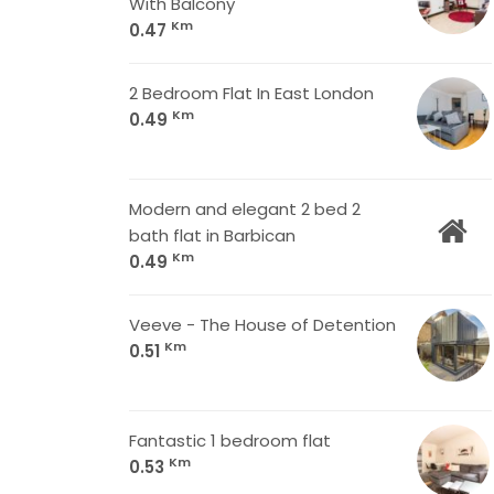
With Balcony
Km
0.47
2 Bedroom Flat In East London
Km
0.49
Modern and elegant 2 bed 2
bath flat in Barbican
Km
0.49
Veeve - The House of Detention
Km
0.51
Fantastic 1 bedroom flat
Km
0.53