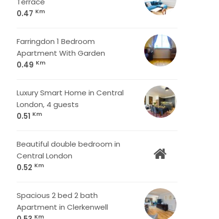
Terrace
Km
0.47
Farringdon 1 Bedroom
Apartment With Garden
Km
0.49
Luxury Smart Home in Central
London, 4 guests
Km
0.51
Beautiful double bedroom in
Central London
Km
0.52
Spacious 2 bed 2 bath
Apartment in Clerkenwell
Km
0.53