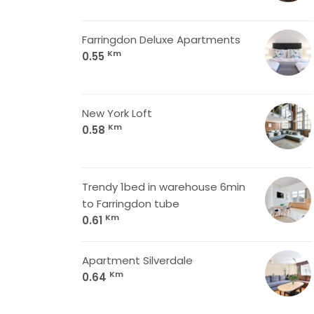
Farringdon Deluxe Apartments
Km
0.55
New York Loft
Km
0.58
Trendy 1bed in warehouse 6min
to Farringdon tube
Km
0.61
Apartment Silverdale
Km
0.64