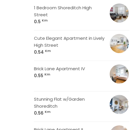
1 Bedroom Shoreditch High
Street
Km
0.5
Cute Elegant Apartment in Lively
High Street
Km
0.54
Brick Lane Apartment IV
Km
0.55
Stunning Flat w/Garden
Shoreditch
Km
0.56
Brick Lane Apartment II