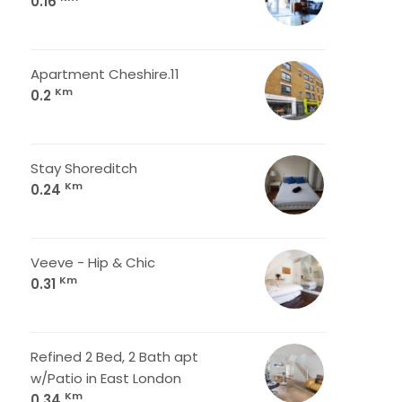
0.16
Apartment Cheshire.11
Km
0.2
Stay Shoreditch
Km
0.24
Veeve - Hip & Chic
Km
0.31
Refined 2 Bed, 2 Bath apt
w/Patio in East London
Km
0.34