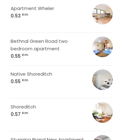
Apartment Wheler
Km
0.53
Bethnal Green Road two
bedroom apartment
Km
0.55
Native Shoreditch
Km
0.55
Shoreditch
Km
0.57
Stunning Brand New Apartment