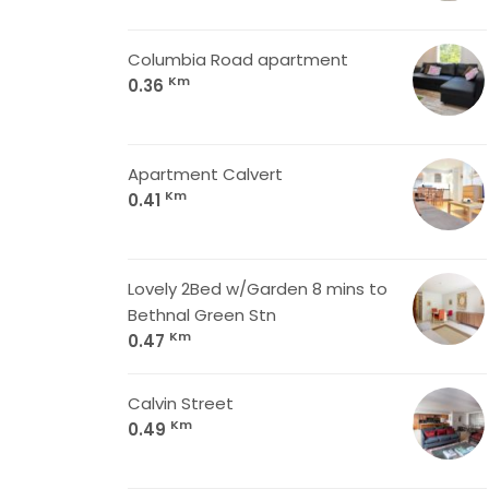
Columbia Road apartment
Km
0.36
Apartment Calvert
Km
0.41
Lovely 2Bed w/Garden 8 mins to
Bethnal Green Stn
Km
0.47
Calvin Street
Km
0.49