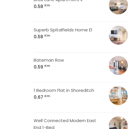
Km
0.58
Superb Spitalfields Home E1
Km
0.58
Bateman Row
Km
0.59
1 Bedroom Flat in Shoreditch
Km
0.67
Well Connected Modern East
End 1-Bed