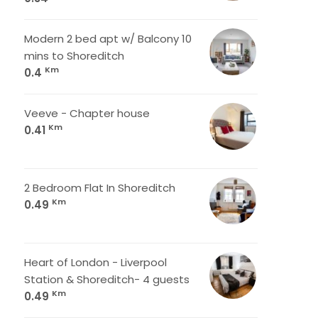
Modern 2 bed apt w/ Balcony 10
mins to Shoreditch
Km
0.4
Veeve - Chapter house
Km
0.41
2 Bedroom Flat In Shoreditch
Km
0.49
Heart of London - Liverpool
Station & Shoreditch- 4 guests
Km
0.49