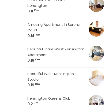
Kensington
Km
0.11
Amazing Apartment In Barons
Court
Km
0.14
Beautiful Entire West Kensington
Apartment
Km
0.18
Beautiful West Kensington
Studio
Km
0.19
Kensington Queens Club
Km
0.2