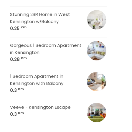
Stunning 2BR Home in West
Kensington w/Balcony
Km
0.25
Gorgeous 1 Bedroom Apartment
in Kensington
Km
0.28
1 Bedroom Apartment in
Kensington with Balcony
Km
0.3
Veeve - Kensington Escape
Km
0.3