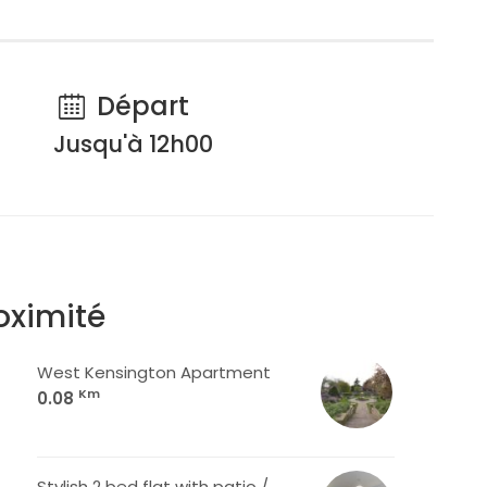
Départ
Jusqu'à 12h00
oximité
West Kensington Apartment
Km
0.08
Stylish 2 bed flat with patio /