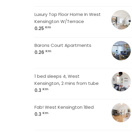
Luxury Top Floor Home In West
Kensington W/Terrace
Km
0.25
Barons Court Apartments
Km
0.26
1 bed sleeps 4, West
Kensington, 2 mins from tube
Km
0.3
Fab! West Kensington 1Bed
Km
0.3