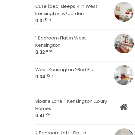
Cute 1bed, sleeps 4 in West
Kensington w/garden
Km
0.31
1 Bedroom Flat In West
Kensington
Km
0.32
West Kensington 2Bed Flat
Km
0.34
Sloane Lane - Kensington Luxury
Homes
Km
0.41
2 Bedroom Loft -Flat in