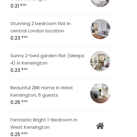
Km
0.21
Stunning 2 bedroom flat in
central London location
Km
0.23
Sunny 2-bed garden flat (sleeps
4) in Kensington
Km
0.23
Beautiful 2BR Home in West
Kensington, 6 guests
Km
0.25
Fantastic Bright 1-Bedroom in
West Kensington
Km
0.25